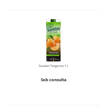
Suvalan Tangerina 1 L
Sob consulta