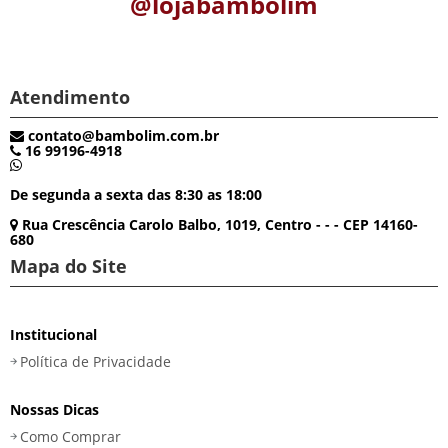
@lojabambolim
Atendimento
contato@bambolim.com.br
16 99196-4918
De segunda a sexta das 8:30 as 18:00
Rua Crescência Carolo Balbo, 1019, Centro - - - CEP 14160-
680
Mapa do Site
Institucional
Política de Privacidade
Nossas Dicas
Como Comprar