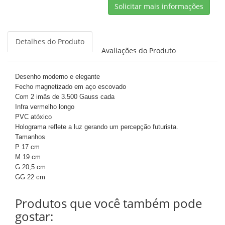
Solicitar mais informações
Detalhes do Produto
Avaliações do Produto
Desenho moderno e elegante
Fecho magnetizado em aço escovado
Com 2 imãs de 3.500 Gauss cada
Infra vermelho longo
PVC atóxico
Holograma reflete a luz gerando um percepção futurista.
Tamanhos
P 17 cm
M 19 cm
G 20,5 cm
GG 22 cm
Produtos que você também pode
gostar: